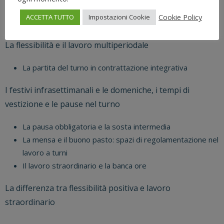
Cookie Policy
ACCETTA TUTTO
Impostazioni Cookie
Le materia di prerogativa datoriale
La flessibilità e il lavoro multiperiodale
La partita del turno in contrattazione integrativa
I festivi infrasettimanali e le domeniche, i tempi di
vestizione e le pause nel turno
La pausa obbligatoria e la sosta intermedia
La mensa e il buono pasto: spazi di regolamentazione nel
lavoro a turni
Il lavoro straordinario e la banca ore
La differenza tra flessibilità positiva e lavoro
straordinario