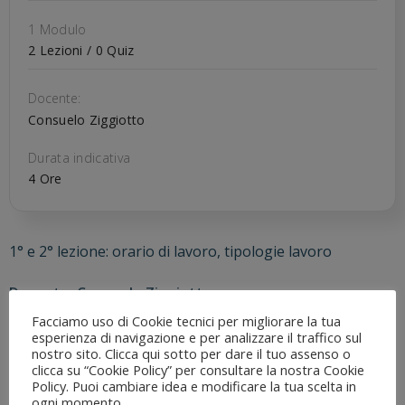
1 Modulo
2 Lezioni / 0 Quiz
Docente:
Consuelo Ziggiotto
Durata indicativa
4 Ore
1° e 2° lezione: orario di lavoro, tipologie lavoro
Docente: Consuelo Ziggiotto
Facciamo uso di Cookie tecnici per migliorare la tua
Prerogative datoriale e sindacali in materia di orario di
esperienza di navigazione e per analizzare il traffico sul
nostro sito. Clicca qui sotto per dare il tuo assenso o
lavoro
clicca su “Cookie Policy” per consultare la nostra Cookie
La griglia delle materie oggetto di confronto e di
Policy. Puoi cambiare idea e modificare la tua scelta in
ogni momento.
contrattazione integrativa