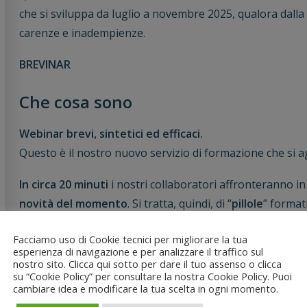
che si sviluppa da luglio a novembre 2025, qualora dall
carenze e inadempienze.
BREVINAR
Che cosa sono
Webinar brevi, sintetici ed efficaci.
Questo è il nostro nuovo servizio di formazione che si ag
In circa 20 minuti
i nostri collaboratori affronteranno 
novità del momento
. Si tratta, quindi, di “
pillole
” format
Per chi lo ha seguito è la stessa modalità che abbiamo ut
Facciamo uso di Cookie tecnici per migliorare la tua
esperienza di navigazione e per analizzare il traffico sul
Anticipi”: la nuova norma è stata sviscerata illustrando ai
nostro sito. Clicca qui sotto per dare il tuo assenso o clicca
operativi.
su “Cookie Policy” per consultare la nostra Cookie Policy. Puoi
cambiare idea e modificare la tua scelta in ogni momento.