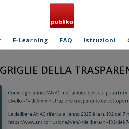
r
E-Learning
FAQ
Istruzioni
E GRIGLIE DELLA TRASPAR
Come ogni anno, l’ANAC, nell’ambito dei suoi poteri di vig
Livello «1» di Amministrazione trasparente da sottoporre
La delibera ANAC riferita all’anno 2025 è la n. 192 del 7 
https://www.anticorruzione.it/en/-/delibera-n.-192-del-