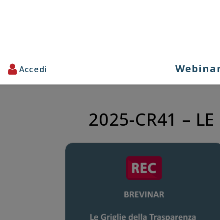
Webina
2025-CR41 – L