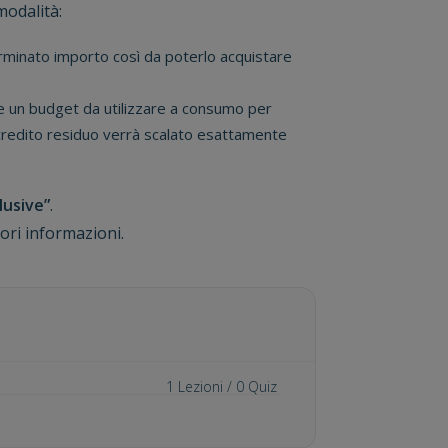
modalità:
rminato importo così da poterlo acquistare
re un budget da utilizzare a consumo per
il credito residuo verrà scalato esattamente
lusive”
.
ori informazioni.
1
Lezioni /
0
Quiz