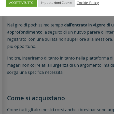
Cookie Policy
ACCETTA TUTTO
Impostazioni Cookie
Come funzionano
Nel giro di pochissimo tempo
dall’entrata in vigore di 
approfondimento
, a seguito di un nuovo parere o inte
registrato, con una durata non superiore alla mezz’ora.
più opportuno.
Inoltre, inseriremo di tanto in tanto nella piattaforma d
magari non correlati all’urgenza di un argomento, ma d
sorga una specifica necessità.
Come si acquistano
Come tutti gli altri nostri corsi anche i brevinar sono acqu