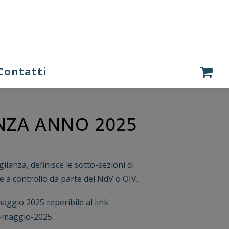
Contatti
ENZA ANNO 2025
ilanza, definisce le sotto-sezioni di
 a controllo da parte del NdV o OIV.
maggio 2025 reperibile al link:
7-maggio-2025.