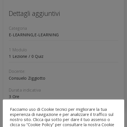
Dettagli aggiuntivi
Categoria
E-LEARNING,E-LEARNING
1 Modulo
1 Lezione / 0 Quiz
Docente:
Consuelo Ziggiotto
Durata indicativa
3 Ore
Facciamo uso di Cookie tecnici per migliorare la tua
esperienza di navigazione e per analizzare il traffico sul
Autorizzazione al lavoro straordinario nella giornata in cui
nostro sito. Clicca qui sotto per dare il tuo assenso o
clicca su “Cookie Policy” per consultare la nostra Cookie
il dipendente gode di un permesso per motivi personali